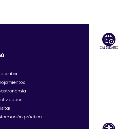
CALENDARIO
nú
escubrir
lojamientos
Gastronomía
ctividades
isitar
nformación práctica
Abri