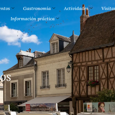
entos
Gastronomía
Actividades
Visita
Información práctica
pos