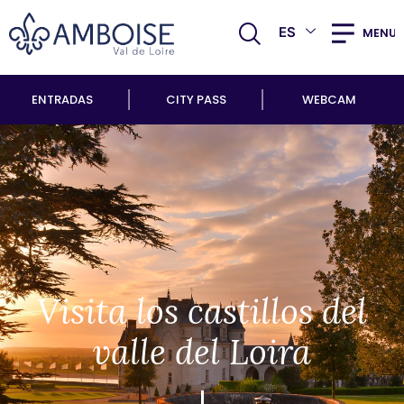
ES
MENU
ENTRADAS
CITY PASS
WEBCAM
Visita los castillos del
valle del Loira