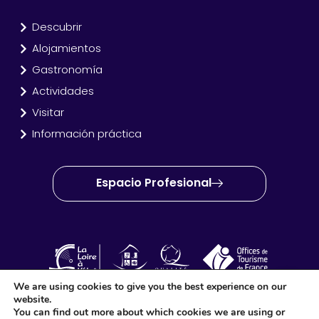
Descubrir
Alojamientos
Gastronomía
Actividades
Visitar
Información práctica
Espacio Profesional
We are using cookies to give you the best experience on our
website.
OT Amboise Val de Loire © 2025 – Sitio creado y producido
You can find out more about which cookies we are using or
por
Idéo Point Com