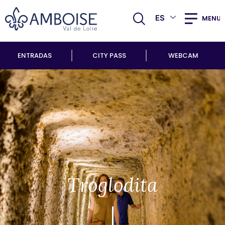
ES
MENU
ENTRADAS
CITY PASS
WEBCAM
Troglodita