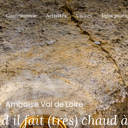
Gastronomie
Activités
Visites
Infos prati
Amboise Val de Loire
s incontournables à A