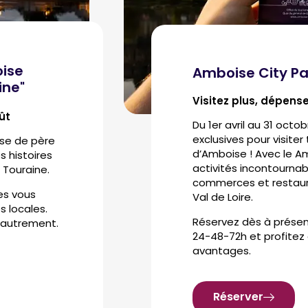
oise
Amboise City P
ine"
Visitez plus, dépens
oût
Du 1er avril au 31 octo
exclusives pour visiter
use de père
d’Amboise ! Avec le Am
es histoires
activités incontournabl
 Touraine.
commerces et restaur
les vous
Val de Loire.
s locales.
Réservez dès à présen
e autrement.
24-48-72h et profitez d
avantages.
Réserver