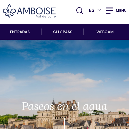
ES
MENU
ENTRADAS
CITY PASS
WEBCAM
Paseos en el agua