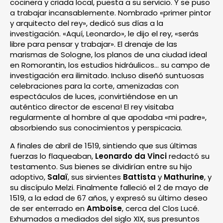
cocinera y criada local, puesta a su servicio. Y se puso
a trabajar incansablemente. Nombrado «primer pintor
y arquitecto del rey», dedicó sus días a la
investigación. «Aquí, Leonardo», le dijo el rey, «serás
libre para pensar y trabajar». El drenaje de las
marismas de Sologne, los planos de una ciudad ideal
en Romorantin, los estudios hidráulicos… su campo de
investigación era ilimitado. Incluso diseñó suntuosas
celebraciones para la corte, amenizadas con
espectáculos de luces, ¡convirtiéndose en un
auténtico director de escena! El rey visitaba
regularmente al hombre al que apodaba «mi padre»,
absorbiendo sus conocimientos y perspicacia.
A finales de abril de 1519, sintiendo que sus últimas
fuerzas lo flaqueaban,
Leonardo da Vinci
redactó su
testamento. Sus bienes se dividirían entre su hijo
adoptivo,
Salaï
, sus sirvientes
Battista
y
Mathurine
, y
su discípulo Melzi. Finalmente falleció el 2 de mayo de
1519, a la edad de 67 años, y expresó su último deseo
de ser enterrado en
Amboise
, cerca del Clos Lucé.
Exhumados a mediados del siglo XIX, sus presuntos