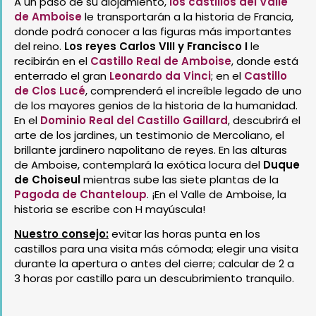
A un paso de su alojamiento,
los castillos del Valle
de Amboise
le transportarán a la historia de Francia,
donde podrá conocer a las figuras más importantes
del reino.
Los reyes Carlos VIII y Francisco I
le
recibirán en el
Castillo Real de Amboise
, donde está
enterrado el gran
Leonardo da Vinci
; en el
Castillo
de Clos Lucé
, comprenderá el increíble legado de uno
de los mayores genios de la historia de la humanidad.
En el
Dominio Real del Castillo Gaillard
, descubrirá el
arte de los jardines, un testimonio de Mercoliano, el
brillante jardinero napolitano de reyes. En las alturas
de Amboise, contemplará la exótica locura del
Duque
de Choiseul
mientras sube las siete plantas de la
Pagoda de Chanteloup
. ¡En el Valle de Amboise, la
historia se escribe con H mayúscula!
Nuestro consejo:
evitar las horas punta en los
castillos para una visita más cómoda; elegir una visita
durante la apertura o antes del cierre; calcular de 2 a
3 horas por castillo para un descubrimiento tranquilo.