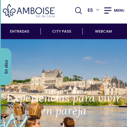
ES
MENU
ENTRADAS
CITY PASS
WEBCAM
En dùo
Experiencias para vivir
en pareja