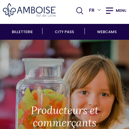
FR
MENU
BILLETTERIE
CITY PASS
WEBCAMS
Producteurs et
commerçants