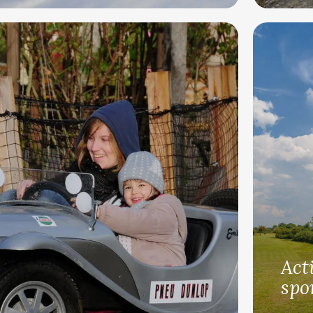
Act
spo