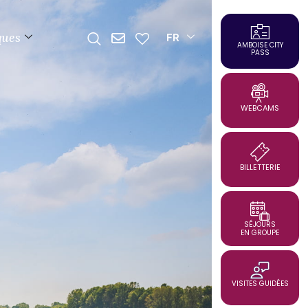
ques
FR
AMBOISE CITY
PASS
WEBCAMS
BILLETTERIE
SÉJOURS
EN GROUPE
VISITES GUIDÉES