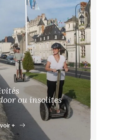
ivités
door ou insolites
voir +