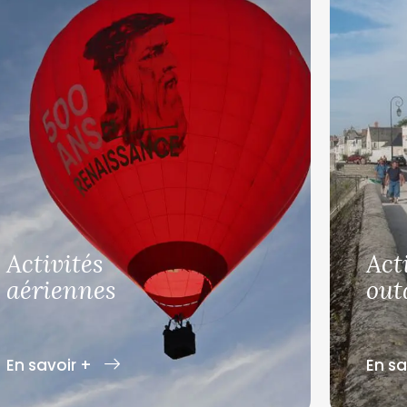
Activités
Act
aériennes
out
En savoir +
En sa