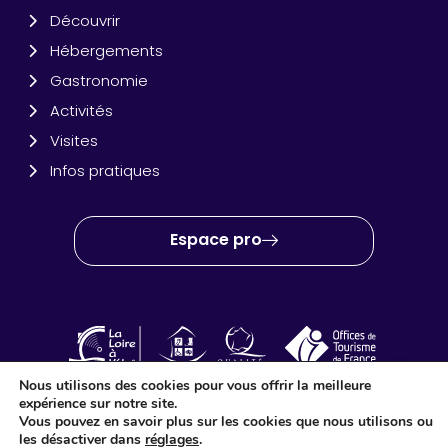
Découvrir
Hébergements
Gastronomie
Activités
Visites
Infos pratiques
Espace pro
Nous utilisons des cookies pour vous offrir la meilleure
expérience sur notre site.
OT Amboise Val de Loire © 2024 – Site créé et réalisé par
Idéo
Vous pouvez en savoir plus sur les cookies que nous utilisons ou
Point Com
les désactiver dans
réglages
.