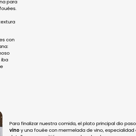
ina para
 fouées.
textura
ées con
ana:
moso
 iba
de
Para finalizar nuestra comida, el plato principal dio paso
vino
y una fouée con mermelada de vino, especialidad 