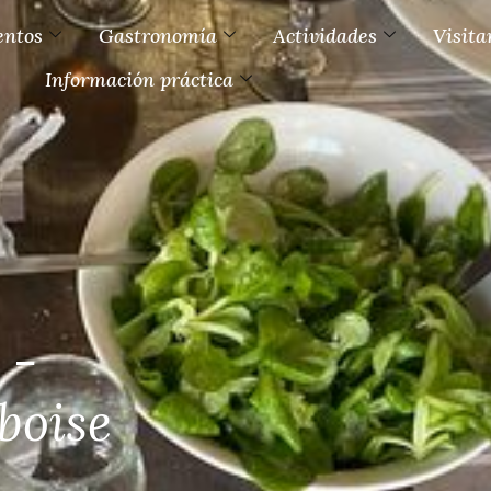
entos
Gastronomía
Actividades
Visita
Información práctica
 -
boise