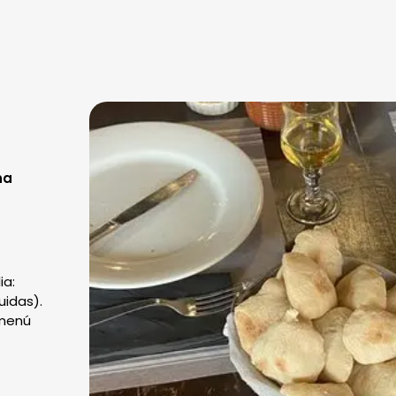
na
ia:
uidas).
 menú