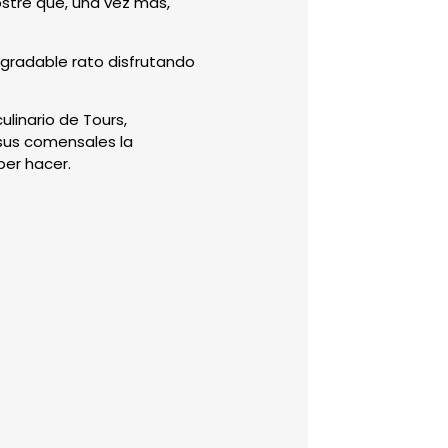
ostre que, una vez más,
gradable rato disfrutando
ulinario de Tours,
 sus comensales la
ber hacer.