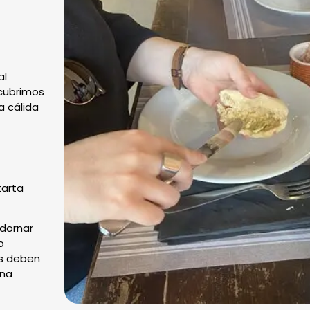
al
scubrimos
a cálida
tarta
adornar
o
es deben
una