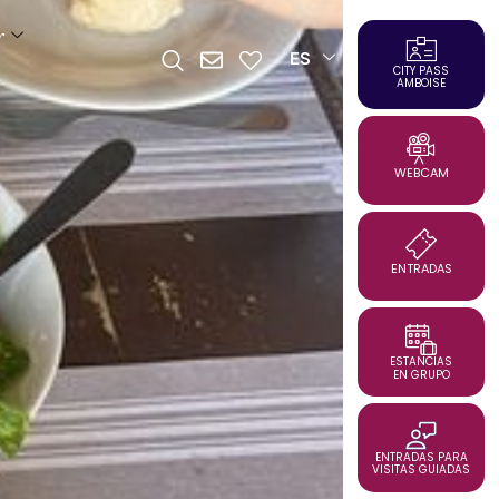
r
ES
CITY PASS
AMBOISE
WEBCAM
ENTRADAS
ESTANCIAS
EN GRUPO
ENTRADAS PARA
VISITAS GUIADAS