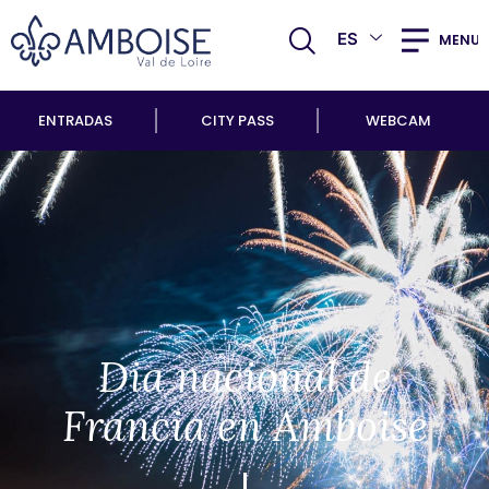
ES
MENU
ENTRADAS
CITY PASS
WEBCAM
Dia nacional de
Francia en Amboise