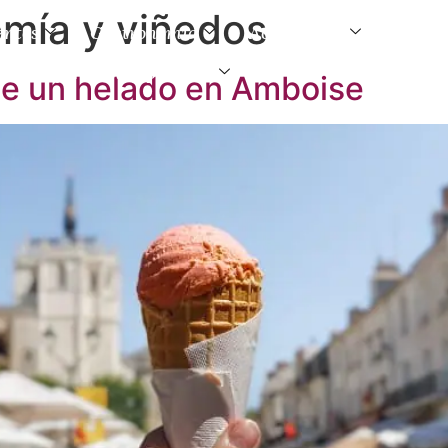
mía y viñedos
entos
Gastronomía
Actividades
Visita
Información práctica
 de un helado en Amboise