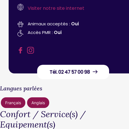
Visiter notre site internet
Animaux acceptés :
Oui
Accès PMR :
Oui
Tél. 02 47 57 00 98
Langues parlées
Français
Anglais
Confort / Service(s) /
Equipement(s)