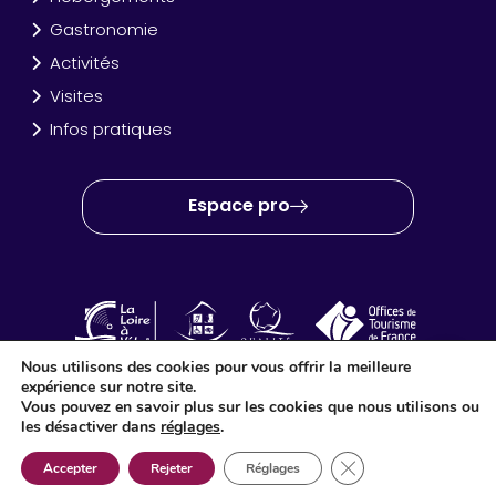
Gastronomie
Activités
Visites
Infos pratiques
Espace pro
Nous utilisons des cookies pour vous offrir la meilleure
expérience sur notre site.
OT Amboise Val de Loire © 2024 – Site créé et réalisé par
Idéo
Vous pouvez en savoir plus sur les cookies que nous utilisons ou
Point Com
les désactiver dans
réglages
.
Fermer la bannière d
Accepter
Rejeter
Réglages
;