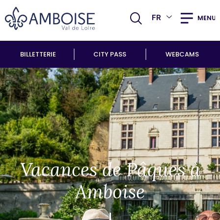
FR
MENU
BILLETTERIE
CITY PASS
WEBCAMS
Vacances de Pâques à
Amboise