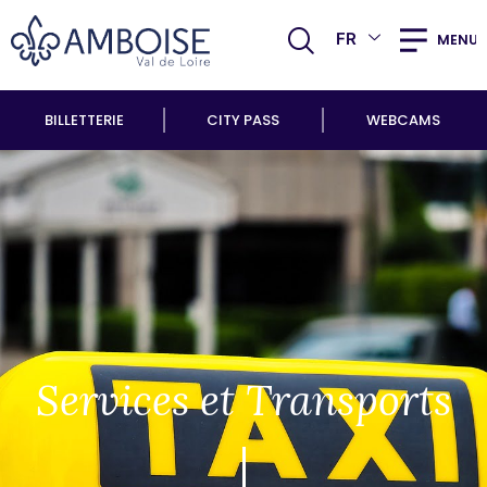
FR
MENU
BILLETTERIE
CITY PASS
WEBCAMS
Services et Transports