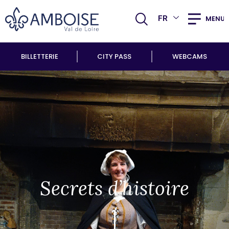
FR
MENU
BILLETTERIE
CITY PASS
WEBCAMS
Secrets d’histoire