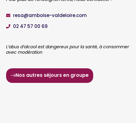
resa@amboise-valdeloire.com
02 47 57 00 69
L’abus d’alcool est dangereux pour la santé, à consommer
avec modération
Nos autres séjours en groupe
J’organise
mon séjour
et je réserve
mon
hébergement