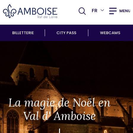
FR
MENU
BILLETTERIE
CITY PASS
WEBCAMS
La magie de Noël en
Val d' Amboise