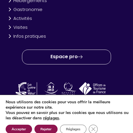
Hébergements
Gastronomie
Activités
Visites
Infos pratiques
Espace pro
Nous utilisons des cookies pour vous offrir la meilleure
expérience sur notre site.
OT Amboise Val de Loire © 2024 – Site créé et réalisé par
Idéo
Vous pouvez en savoir plus sur les cookies que nous utilisons ou
Point Com
les désactiver dans
réglages
.
Fermer la bannière d
Accepter
Rejeter
Réglages