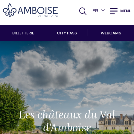
FR
MENU
BILLETTERIE
CITY PASS
WEBCAMS
Les châteaux du Val
d'Amboise