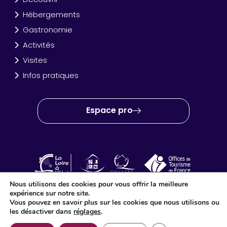
Hébergements
Gastronomie
Activités
Visites
Infos pratiques
Espace pro
Nous utilisons des cookies pour vous offrir la meilleure
expérience sur notre site.
OT Amboise Val de Loire © 2024 – Site créé et réalisé par
Idéo
Vous pouvez en savoir plus sur les cookies que nous utilisons ou
Point Com
les désactiver dans
réglages
.