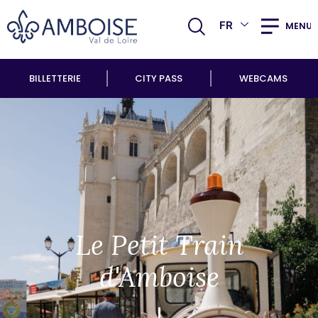
FR
MENU
BILLETTERIE
CITY PASS
WEBCAMS
Le Petit Train
d'Amboise