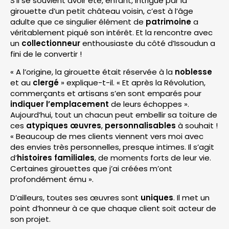
S’il se souvient avoir été, enfant, intrigué par la
girouette d’un petit château voisin, c’est à l’âge
adulte que ce singulier élément de
patrimoine
a
véritablement piqué son intérêt. Et la rencontre avec
un
collectionneur
enthousiaste du côté d’Issoudun a
fini de le convertir !
« A l’origine, la girouette était réservée à la
noblesse
et au
clergé
» explique-t-il. « Et après la Révolution,
commerçants et artisans s’en sont emparés pour
indiquer l’emplacement
de leurs échoppes ».
Aujourd’hui, tout un chacun peut embellir sa toiture de
ces
atypiques œuvres
,
personnalisables
à souhait !
« Beaucoup de mes clients viennent vers moi avec
des envies très personnelles, presque intimes. Il s’agit
d’
histoires familiales
, de moments forts de leur vie.
Certaines girouettes que j’ai créées m’ont
profondément ému ».
D’ailleurs, toutes ses œuvres sont
uniques
. Il met un
point d’honneur à ce que chaque client soit acteur de
son projet.