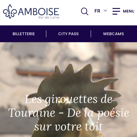
FR
MENU
BILLETTERIE
CITY PASS
WEBCAMS
Les girouettes de
Touraine - De la poésie
sur votre toit