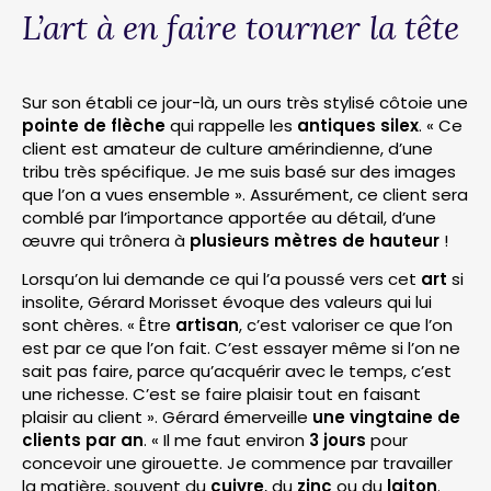
L’art à en faire tourner la tête
Sur son établi ce jour-là, un ours très stylisé côtoie une
pointe de flèche
qui rappelle les
antiques silex
. « Ce
client est amateur de culture amérindienne, d’une
tribu très spécifique. Je me suis basé sur des images
que l’on a vues ensemble ». Assurément, ce client sera
comblé par l’importance apportée au détail, d’une
œuvre qui trônera à
plusieurs mètres de hauteur
!
Lorsqu’on lui demande ce qui l’a poussé vers cet
art
si
insolite, Gérard Morisset évoque des valeurs qui lui
sont chères. « Être
artisan
, c’est valoriser ce que l’on
est par ce que l’on fait. C’est essayer même si l’on ne
sait pas faire, parce qu’acquérir avec le temps, c’est
une richesse. C’est se faire plaisir tout en faisant
plaisir au client ». Gérard émerveille
une vingtaine de
clients par an
. « Il me faut environ
3 jours
pour
concevoir une girouette. Je commence par travailler
la matière, souvent du
cuivre
, du
zinc
ou du
laiton
.