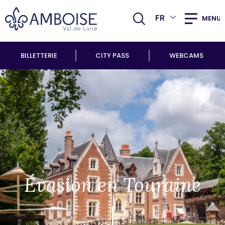
FR
MENU
BILLETTERIE
CITY PASS
WEBCAMS
Évasion en Touraine