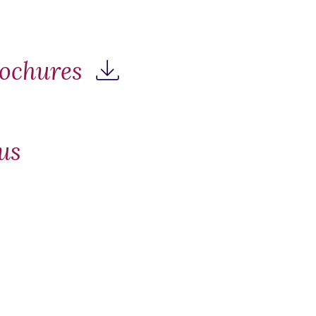
rochures
us