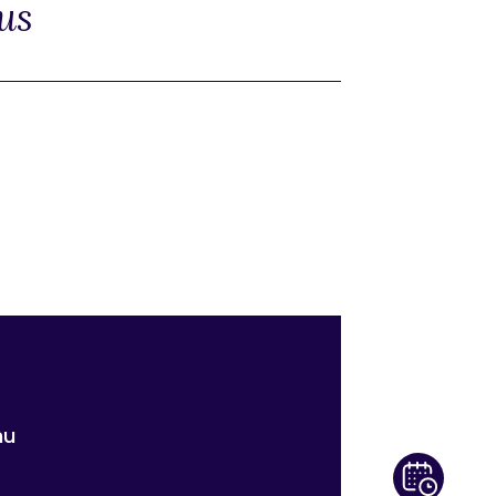
us
nu