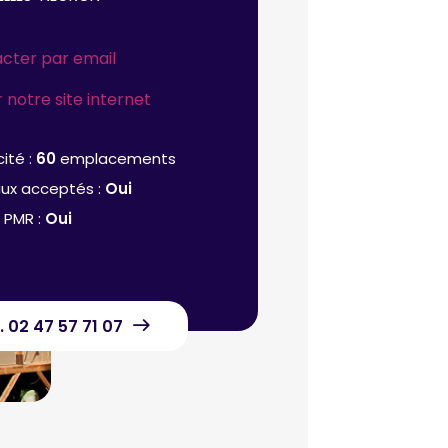
cter par email
r notre site internet
ité :
60
emplacements
ux acceptés :
Oui
 PMR :
Oui
. 02 47 57 71 07