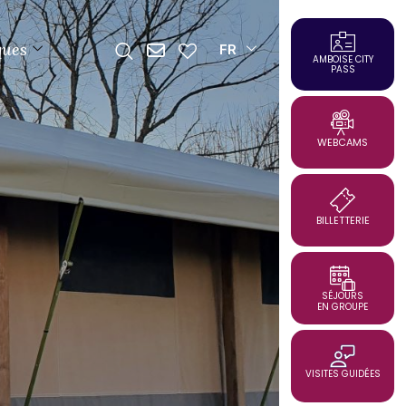
ques
FR
AMBOISE CITY
PASS
WEBCAMS
BILLETTERIE
SÉJOURS
EN GROUPE
VISITES GUIDÉES