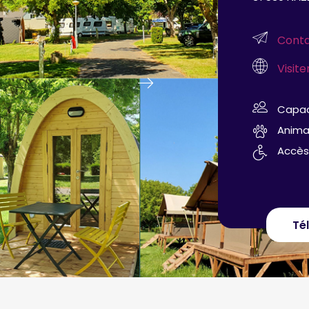
Conta
Visite
next
Capac
Anima
Accès
Tél