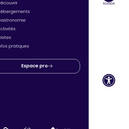
écouvrir
AGENDA
Hébergements
Gastronomie
ctivités
isites
nfos pratiques
Espace pro
Ouvr