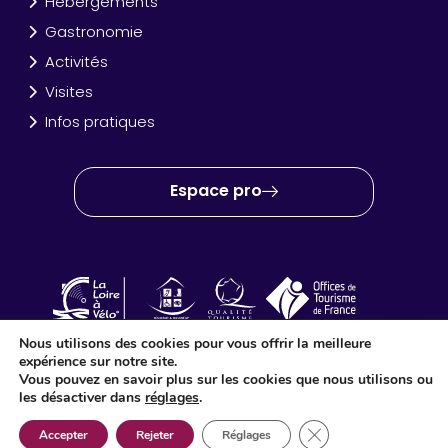
Hébergements
Gastronomie
Activités
Visites
Infos pratiques
Espace pro
Nous utilisons des cookies pour vous offrir la meilleure
expérience sur notre site.
OT Amboise Val de Loire © 2024 – Site créé et réalisé par
Idéo
Vous pouvez en savoir plus sur les cookies que nous utilisons ou
Point Com
les désactiver dans
réglages
.
Fermer la bannière d
Accepter
Rejeter
Réglages