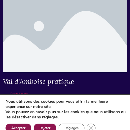
Val d'Amboise pratique
Contact
Nos brochures
Nous utilisons des cookies pour vous offrir la meilleure
expérience sur notre site.
Accès
Vous pouvez en savoir plus sur les cookies que nous utilisons ou
Services
les désactiver dans
réglages
.
Tourisme et handicap
Fermer la bannière d
Accepter
Rejeter
Réglages