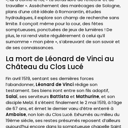
travailler ». Assèchement des marécages de Sologne,
plans d’une cité idéale à Romorantin, études
hydrauliques, il explore son champ de recherche sans
limite. Il conçoit même pour la cour, des fêtes
somptueuses, ponctuées de jeux de lumières ! De
plus, le roi rend visite régulièrement à celui qu’il
surnomme « mon père », s’abreuvant de son savoir et
de ses connaissances.
La mort de Léonard de Vinci au
Château du Clos Lucé
Fin avril 1519, sentant ses dernières forces
l’abandonner,
Léonard de Vinci
rédige son
testament. Ses biens iront entre son fils adoptif,
Salaï
, ses serviteurs
Battista
et
Mathurine
, et son
disciple Melzi. Il s’éteint finalement le 2 mai 1519, à l’âge
de 67 ans, et émet le dernier vœu d’être enterré à
Amboise
, non loin du Clos Lucé. Exhumés au milieu du
19ème siècle, ses restes présumés reposent d’ailleurs
aujourd’hui encore dans la somptueuse chapelle Saint