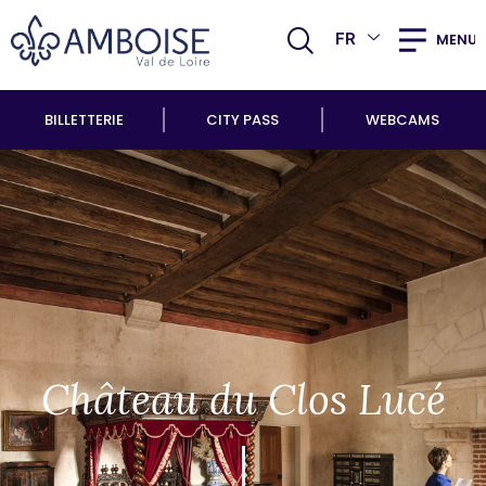
FR
MENU
BILLETTERIE
CITY PASS
WEBCAMS
Château du Clos Lucé