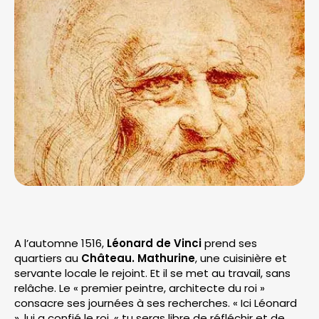
A l’automne 1516,
Léonard de Vinci
prend ses
quartiers au
Château.
Mathurine
, une cuisinière et
servante locale le rejoint. Et il se met au travail, sans
relâche. Le « premier peintre, architecte du roi »
consacre ses journées à ses recherches. « Ici Léonard
», lui a confié le roi, « tu seras libre de réfléchir et de