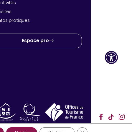
ctivités
isites
nfos pratiques
Espace pro
Ouvr
Fermer la bannière des co