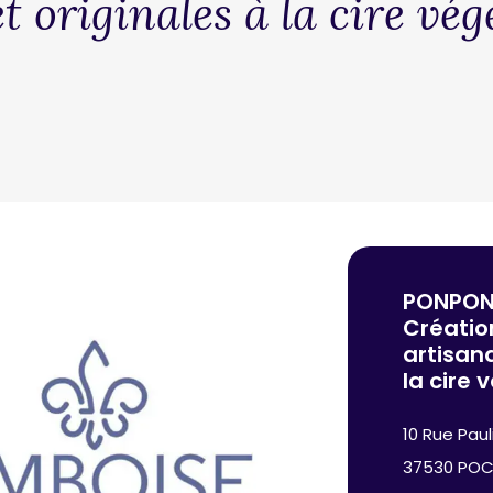
t originales à la cire vég
PONPON 
Créatio
artisana
la cire 
10 Rue Pauli
37530 POC