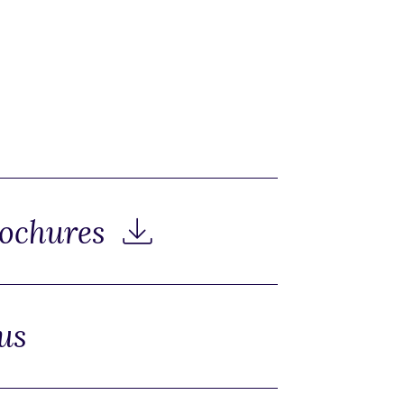
rochures
us