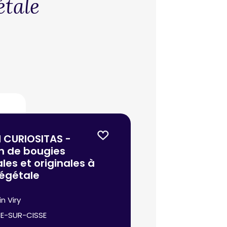
étale
CURIOSITAS -
n de bougies
les et originales à
végétale
n Viry
E-SUR-CISSE