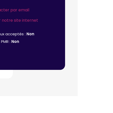
cter par email
r notre site internet
ux acceptés :
Non
 PMR :
Non