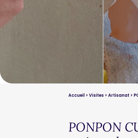
Accueil
>
Visites
>
Artisanat
> P
PONPON CUR